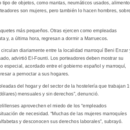
o tipo de objetos, como mantas, neumáticos usados, aliment
rteadores son mujeres, pero también lo hacen hombres, sobr
paquetes más pequeños. Otras ejercen como empleadas
ta y, a última hora, regresan a dormir a Marruecos.
circulan diariamente entre la localidad marroquí Beni Enzar 
isado, advirtió El-Founti. Los porteadores deben mostrar su
so especial, acordado entre el gobierno español y marroquí,
egresar a pernoctar a sus hogares.
leadas del hogar y del sector de la hostelería que trabajan 
dólares) mensuales y sin derechos”, denunció.
elillenses aprovechen el miedo de los “empleados
u situación de necesidad. “Muchas de las mujeres marroquíes
lfabetas y desconocen sus derechos laborales”, subrayó.