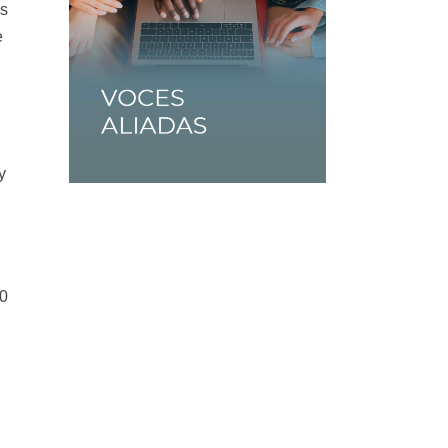
os
e
y
10