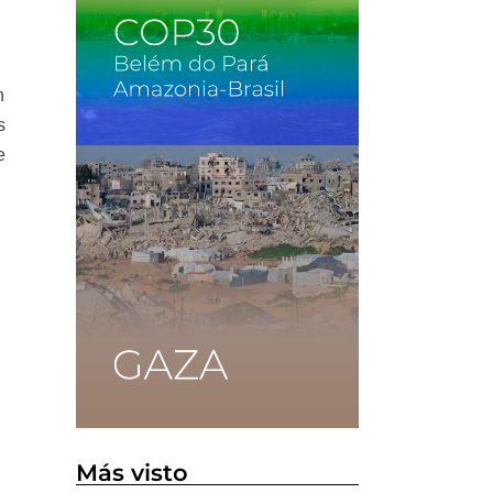
n
s
e
Más visto