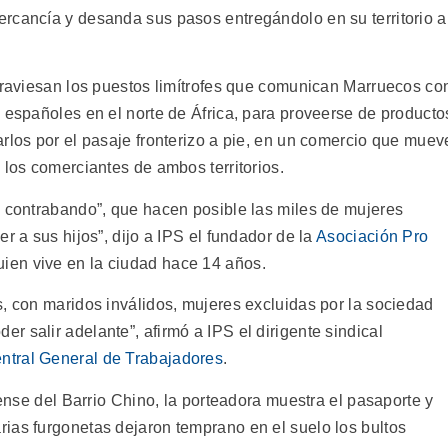
rcancía y desanda sus pasos entregándolo en su territorio a
atraviesan los puestos limítrofes que comunican Marruecos co
 españoles en el norte de África, para proveerse de producto
rlos por el pasaje fronterizo a pie, en un comercio que muev
 los comerciantes de ambos territorios.
e contrabando”, que hacen posible las miles de mujeres
r a sus hijos”, dijo a IPS el fundador de la
Asociación Pro
uien vive en la ciudad hace 14 años.
s, con maridos inválidos, mujeres excluidas por la sociedad
 salir adelante”, afirmó a IPS el dirigente sindical
ntral General de Trabajadores
.
lense del Barrio Chino, la porteadora muestra el pasaporte y
ias furgonetas dejaron temprano en el suelo los bultos