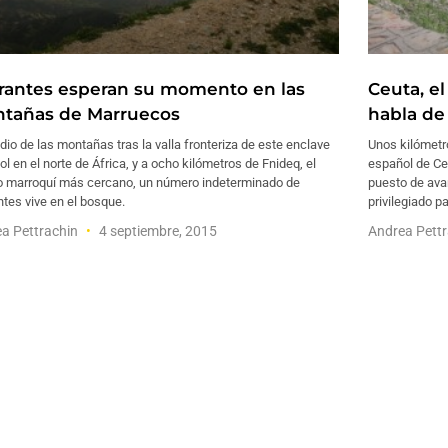
rantes esperan su momento en las
Ceuta, e
tañas de Marruecos
habla de
io de las montañas tras la valla fronteriza de este enclave
Unos kilómetro
l en el norte de África, y a ocho kilómetros de Fnideq, el
español de Ceu
o marroquí más cercano, un número indeterminado de
puesto de ava
tes vive en el bosque.
privilegiado 
a Pettrachin
4 septiembre, 2015
Andrea Pett