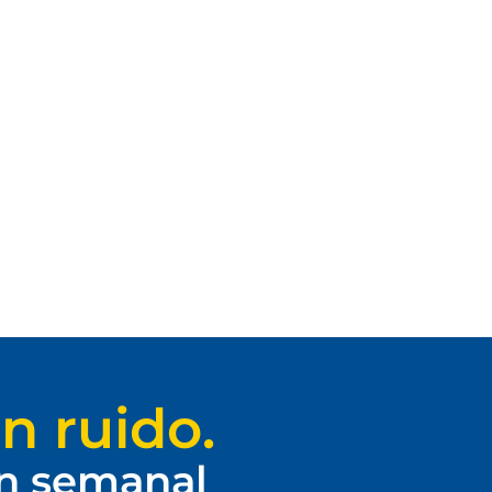
n ruido.
ín semanal