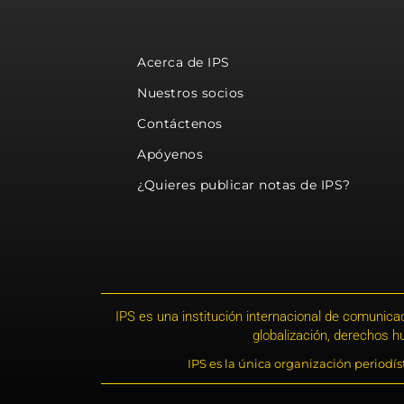
Acerca de IPS
Nuestros socios
Contáctenos
Apóyenos
¿Quieres publicar notas de IPS?
IPS es una institución internacional de comunicac
globalización, derechos 
IPS es la única organización periodí