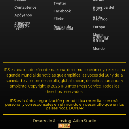
Twitter
Contáctenos
América del
Norte
Facebook
Apóyenos
Asia-
Flickr
Pacífico
¿Quieres
publicar
Reglas de
notas de
Europa
comunidad
IPS?
Medio
Oriente y
Norte de
África
Mundo
IPS es una institución internacional de comunicación cuyo eje es una
agencia mundial de noticias que amplifica las voces del Sur y de la
sociedad civil sobre desarrollo, globalización, derechos humanos y
ambiente. Copyright © 2025 IPS-Inter Press Service. Todos los
derechos reservados.
IPS es la única organización periodística mundial con más
personal y corresponsales en el mundo en desarrollo que en los
países ricos. DONAR
Desarrollo & Hosting: Atiko.Studio