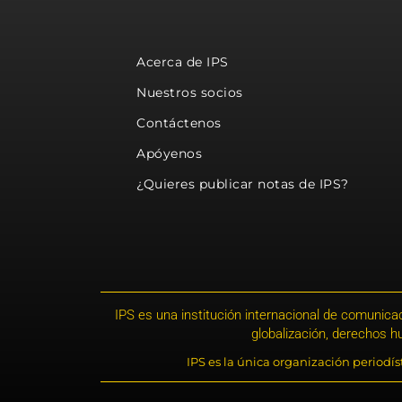
Acerca de IPS
Nuestros socios
Contáctenos
Apóyenos
¿Quieres publicar notas de IPS?
IPS es una institución internacional de comunicac
globalización, derechos 
IPS es la única organización periodí