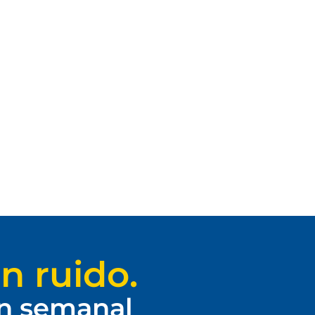
n ruido.
ín semanal