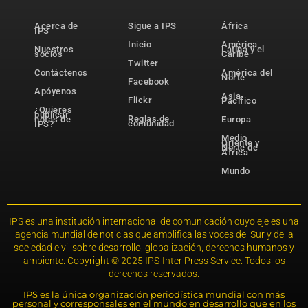
Acerca de
Sigue a IPS
África
IPS
Inicio
América
Nuestros
Latina y el
socios
Caribe
Twitter
Contáctenos
América del
Norte
Facebook
Apóyenos
Asia-
Flickr
Pacífico
¿Quieres
publicar
Reglas de
notas de
Europa
comunidad
IPS?
Medio
Oriente y
Norte de
África
Mundo
IPS es una institución internacional de comunicación cuyo eje es una
agencia mundial de noticias que amplifica las voces del Sur y de la
sociedad civil sobre desarrollo, globalización, derechos humanos y
ambiente. Copyright © 2025 IPS-Inter Press Service. Todos los
derechos reservados.
IPS es la única organización periodística mundial con más
personal y corresponsales en el mundo en desarrollo que en los