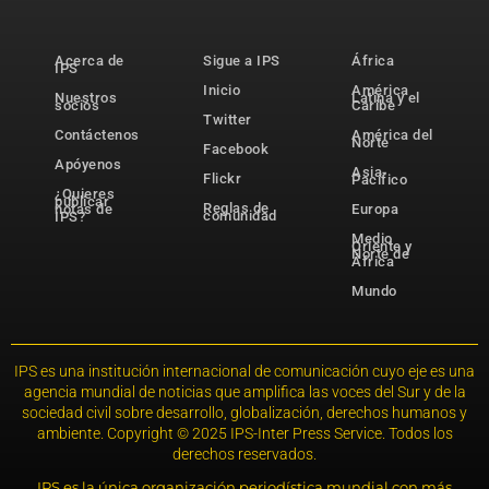
Acerca de
Sigue a IPS
África
IPS
Inicio
América
Nuestros
Latina y el
socios
Caribe
Twitter
Contáctenos
América del
Norte
Facebook
Apóyenos
Asia-
Flickr
Pacífico
¿Quieres
publicar
Reglas de
notas de
Europa
comunidad
IPS?
Medio
Oriente y
Norte de
África
Mundo
IPS es una institución internacional de comunicación cuyo eje es una
agencia mundial de noticias que amplifica las voces del Sur y de la
sociedad civil sobre desarrollo, globalización, derechos humanos y
ambiente. Copyright © 2025 IPS-Inter Press Service. Todos los
derechos reservados.
IPS es la única organización periodística mundial con más