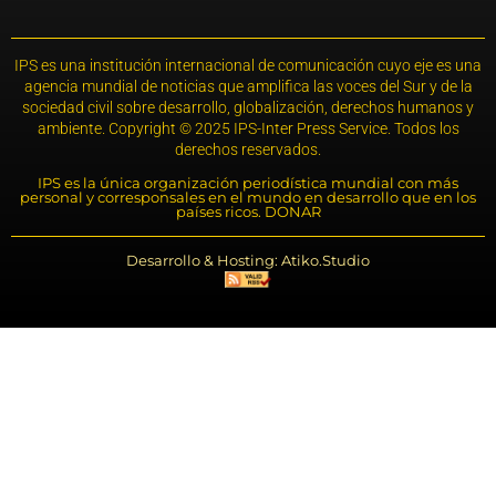
IPS es una institución internacional de comunicación cuyo eje es una
agencia mundial de noticias que amplifica las voces del Sur y de la
sociedad civil sobre desarrollo, globalización, derechos humanos y
ambiente. Copyright © 2025 IPS-Inter Press Service. Todos los
derechos reservados.
IPS es la única organización periodística mundial con más
personal y corresponsales en el mundo en desarrollo que en los
países ricos. DONAR
Desarrollo & Hosting: Atiko.Studio