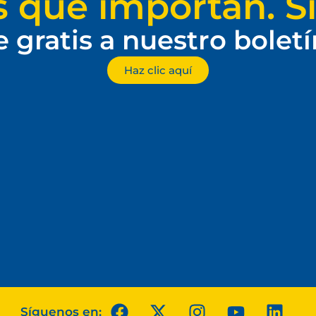
s que importan. Si
e gratis a nuestro bolet
Haz clic aquí
Síguenos en: