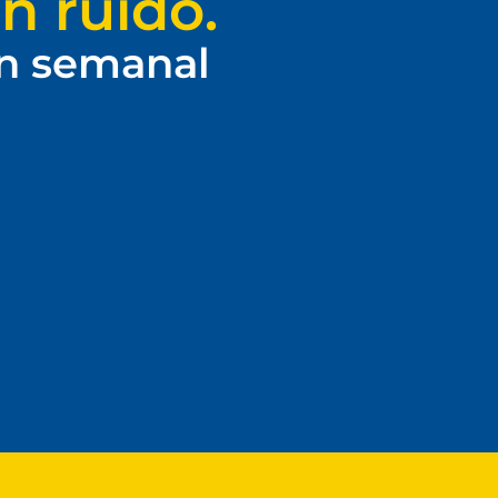
n ruido.
ín semanal