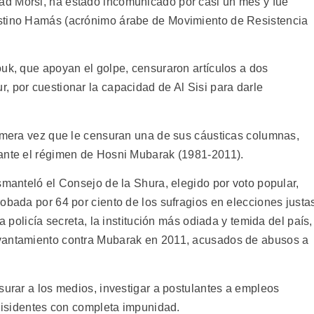
d Morsi, ha estado incomunicado por casi un mes y fue
estino Hamás (acrónimo árabe de Movimiento de Resistencia
ouk, que apoyan el golpe, censuraron artículos a dos
, por cuestionar la capacidad de Al Sisi para darle
rimera vez que le censuran una de sus cáusticas columnas,
rante el régimen de Hosni Mubarak (1981-2011).
smanteló el Consejo de la Shura, elegido por voto popular,
obada por 64 por ciento de los sufragios en elecciones justa
a policía secreta, la institución más odiada y temida del país,
evantamiento contra Mubarak en 2011, acusados de abusos a
surar a los medios, investigar a postulantes a empleos
 disidentes con completa impunidad.