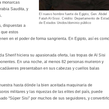
ta monarcas
Arabia Saudita, y
El nuevo hombre fuerte de Egipto, Gen. Abdel
s.
Fatah Al-Sissi. Crédito: Departamento de Esta
de Estados Unidos/dominio público
, dispuestas a
s que estos
ienen en el poder de forma sangrienta. En Egipto, así es com
 Sherif hiciera su apasionada oferta, las tropas de Al Sisi
oponentes. En una noche, al menos 82 personas murieron y
 cadáveres presentaban en sus cabezas y cuellos balas
 muestra hasta dónde la bien aceitada maquinaria de
ros militares y las riquezas de las elites del país, puede
mado “Súper Sisi” por muchos de sus seguidores, y convertirl