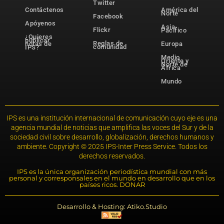
Twitter
Contáctenos
América del
Norte
Facebook
Apóyenos
Asia-
Flickr
Pacífico
¿Quieres
publicar
Reglas de
notas de
Europa
comunidad
IPS?
Medio
Oriente y
Norte de
África
Mundo
IPS es una institución internacional de comunicación cuyo eje es una
agencia mundial de noticias que amplifica las voces del Sur y de la
sociedad civil sobre desarrollo, globalización, derechos humanos y
ambiente. Copyright © 2025 IPS-Inter Press Service. Todos los
derechos reservados.
IPS es la única organización periodística mundial con más
personal y corresponsales en el mundo en desarrollo que en los
países ricos. DONAR
Desarrollo & Hosting: Atiko.Studio