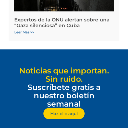
Expertos de la ONU alertan sobre una
“Gaza silenciosa” en Cuba
Leer Más >>
Noticias que importan.
Sin ruido.
Suscríbete gratis a
nuestro boletín
semanal
Haz clic aquí