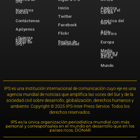
IPS
Inicio
América
Nuestros
Latina y el
socios
Caribe
Twitter
Contáctenos
América del
Norte
Facebook
Apóyenos
Asia-
Flickr
Pacífico
¿Quieres
publicar
Reglas de
notas de
Europa
comunidad
IPS?
Medio
Oriente y
Norte de
África
Mundo
IPS es una institución internacional de comunicación cuyo eje es una
agencia mundial de noticias que amplifica las voces del Sur y de la
sociedad civil sobre desarrollo, globalización, derechos humanos y
ambiente. Copyright © 2025 IPS-Inter Press Service. Todos los
derechos reservados.
IPS es la única organización periodística mundial con más
personal y corresponsales en el mundo en desarrollo que en los
países ricos. DONAR