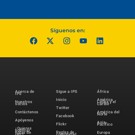
Síguenos en:
Acerca de
Sigue a IPS
África
IPS
Inicio
América
Nuestros
Latina y el
socios
Caribe
Twitter
Contáctenos
América del
Norte
Facebook
Apóyenos
Asia-
Flickr
Pacífico
¿Quieres
publicar
Reglas de
notas de
Europa
comunidad
IPS?