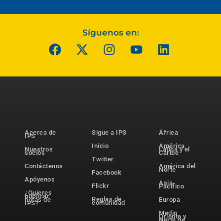
Síguenos en:
Acerca de
Sigue a IPS
África
IPS
Inicio
América
Nuestros
Latina y el
socios
Caribe
Twitter
Contáctenos
América del
Norte
Facebook
Apóyenos
Asia-
Flickr
Pacífico
¿Quieres
publicar
Reglas de
notas de
Europa
comunidad
IPS?
Medio
Oriente y
Norte de