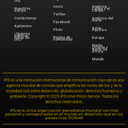
IPS
Inicio
América
Nuestros
Latina y el
socios
Caribe
Twitter
Contáctenos
América del
Norte
Facebook
Apóyenos
Asia-
Flickr
Pacífico
¿Quieres
publicar
Reglas de
notas de
Europa
comunidad
IPS?
Medio
Oriente y
Norte de
África
Mundo
IPS es una institución internacional de comunicación cuyo eje es una
agencia mundial de noticias que amplifica las voces del Sur y de la
sociedad civil sobre desarrollo, globalización, derechos humanos y
ambiente. Copyright © 2025 IPS-Inter Press Service. Todos los
derechos reservados.
IPS es la única organización periodística mundial con más
personal y corresponsales en el mundo en desarrollo que en los
países ricos. DONAR