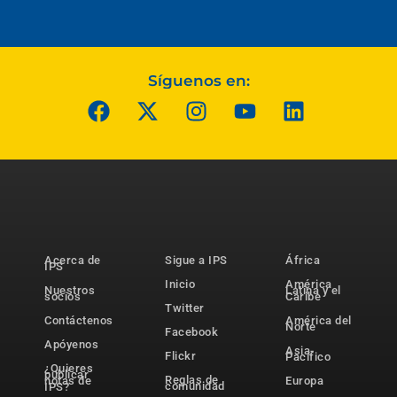
Síguenos en:
Acerca de
Sigue a IPS
África
IPS
Inicio
América
Nuestros
Latina y el
socios
Caribe
Twitter
Contáctenos
América del
Norte
Facebook
Apóyenos
Asia-
Flickr
Pacífico
¿Quieres
publicar
Reglas de
notas de
Europa
comunidad
IPS?