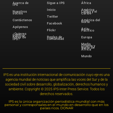
Acerca de
Sigue a IPS
África
IPS
Inicio
América
Nuestros
Latina y el
socios
Caribe
Twitter
Contáctenos
América del
Norte
Facebook
Apóyenos
Asia-
Flickr
Pacífico
¿Quieres
publicar
Reglas de
notas de
Europa
comunidad
IPS?
Medio
Oriente y
Norte de
África
Mundo
IPS es una institución internacional de comunicación cuyo eje es una
agencia mundial de noticias que amplifica las voces del Sur y de la
sociedad civil sobre desarrollo, globalización, derechos humanos y
ambiente. Copyright © 2025 IPS-Inter Press Service. Todos los
derechos reservados.
IPS es la única organización periodística mundial con más
personal y corresponsales en el mundo en desarrollo que en los
países ricos. DONAR