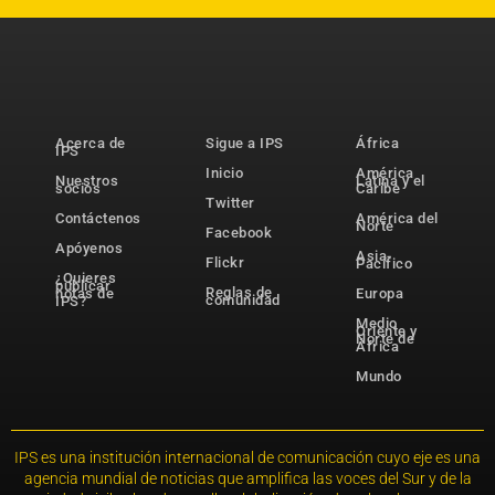
Acerca de
Sigue a IPS
África
IPS
Inicio
América
Nuestros
Latina y el
socios
Caribe
Twitter
Contáctenos
América del
Norte
Facebook
Apóyenos
Asia-
Flickr
Pacífico
¿Quieres
publicar
Reglas de
notas de
Europa
comunidad
IPS?
Medio
Oriente y
Norte de
África
Mundo
IPS es una institución internacional de comunicación cuyo eje es una
agencia mundial de noticias que amplifica las voces del Sur y de la