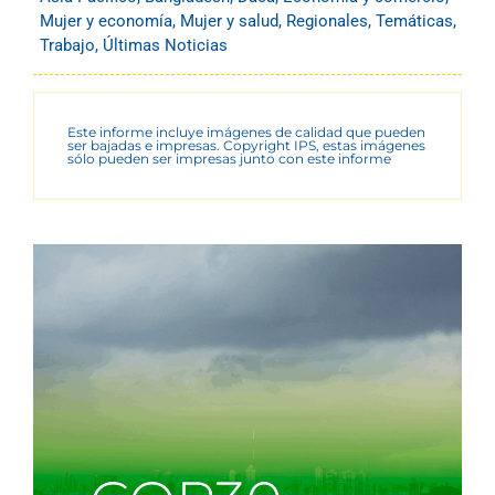
Mujer y economía
,
Mujer y salud
,
Regionales
,
Temáticas
,
Trabajo
,
Últimas Noticias
Este informe incluye imágenes de calidad que pueden
ser bajadas e impresas. Copyright IPS, estas imágenes
sólo pueden ser impresas junto con este informe