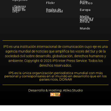
Asia-
Flickr
Pacífico
¿Quieres
publicar
Reglas de
notas de
Europa
comunidad
IPS?
Medio
Oriente y
Norte de
África
Mundo
IPS es una institución internacional de comunicación cuyo eje es una
agencia mundial de noticias que amplifica las voces del Sur y de la
sociedad civil sobre desarrollo, globalización, derechos humanos y
ambiente. Copyright © 2025 IPS-Inter Press Service. Todos los
derechos reservados.
IPS es la única organización periodística mundial con más
personal y corresponsales en el mundo en desarrollo que en los
países ricos. DONAR
Desarrollo & Hosting: Atiko.Studio