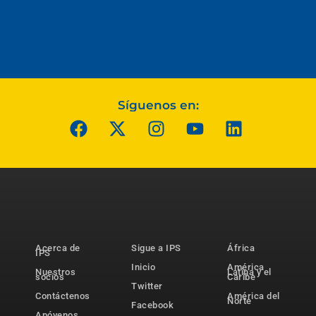
Síguenos en:
Acerca de
Sigue a IPS
África
IPS
Inicio
América
Nuestros
Latina y el
socios
Caribe
Twitter
Contáctenos
América del
Norte
Facebook
Apóyenos