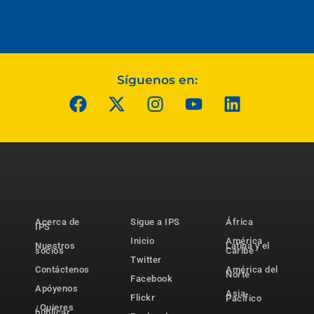
Síguenos en:
Acerca de
Sigue a IPS
África
IPS
Inicio
América
Nuestros
Latina y el
socios
Caribe
Twitter
Contáctenos
América del
Norte
Facebook
Apóyenos
Asia-
Flickr
Pacífico
¿Quieres
publicar