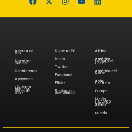
Acerca de
Sigue a IPS
África
IPS
Inicio
América
Nuestros
Latina y el
socios
Caribe
Twitter
Contáctenos
América del
Norte
Facebook
Apóyenos
Asia-
Flickr
Pacífico
¿Quieres
publicar
Reglas de
notas de
Europa
comunidad
IPS?
Medio
Oriente y
Norte de
África
Mundo