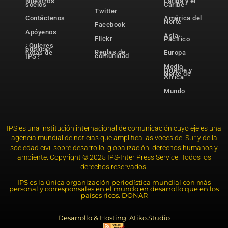
Nuestros
Latina y el
socios
Caribe
Twitter
Contáctenos
América del
Norte
Facebook
Apóyenos
Asia-
Flickr
Pacífico
¿Quieres
publicar
Reglas de
notas de
Europa
comunidad
IPS?
Medio
Oriente y
Norte de
África
Mundo
IPS es una institución internacional de comunicación cuyo eje es una
agencia mundial de noticias que amplifica las voces del Sur y de la
sociedad civil sobre desarrollo, globalización, derechos humanos y
ambiente. Copyright © 2025 IPS-Inter Press Service. Todos los
derechos reservados.
IPS es la única organización periodística mundial con más
personal y corresponsales en el mundo en desarrollo que en los
países ricos. DONAR
Desarrollo & Hosting: Atiko.Studio