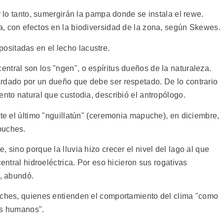
r lo tanto, sumergirán la pampa donde se instala el rewe.
a, con efectos en la biodiversidad de la zona, según Skewes.
sitadas en el lecho lacustre.
ntral son los "ngen", o espíritus dueños de la naturaleza.
rdado por un dueño que debe ser respetado. De lo contrario
ento natural que custodia, describió el antropólogo.
nte el último "nguillatún" (ceremonia mapuche), en diciembre,
puches.
 sino porque la lluvia hizo crecer el nivel del lago al que
central hidroeléctrica. Por eso hicieron sus rogativas
", abundó.
uches, quienes entienden el comportamiento del clima "como
es humanos".