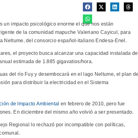
 es un impacto psicológico enorme el que nos están
rigente de la comunidad mapuche Valeriano Cayicul, para
ica Neltume, del consorcio español-italiano Endesa-Enel.
ares, el proyecto busca alcanzar una capacidad instalada de
nual estimada de 1.885 gigavatios/hora.
guas del río Fuy y desembocará en el lago Neltume, el plan d
ión para distribuir la electricidad en el Sistema
ción de Impacto Ambiental
en febrero de 2010, pero fue
ciones. En diciembre del mismo año volvió a ser presentado.
jo Regional lo rechazó por incompatible con políticas,
 comunal.