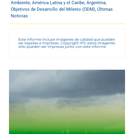
Ambiente
,
América Latina y el Caribe
,
Argentina
,
Objetivos de Desarrollo del Milenio (ODM)
,
Últimas
Noticias
Este informe incluye imágenes de calidad que pueden
ser bajadas e impresas. Copyright IPS, estas imágenes
sólo pueden ser impresas junto con este informe