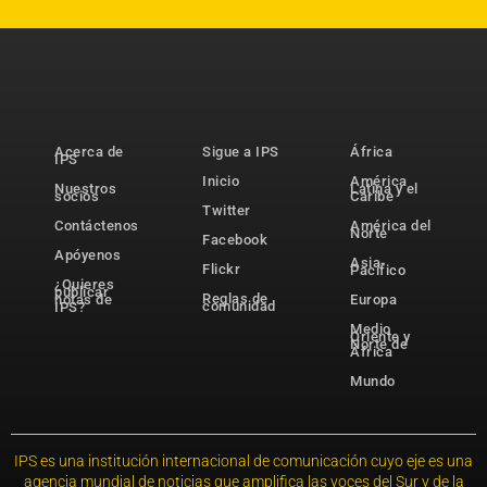
Acerca de
Sigue a IPS
África
IPS
Inicio
América
Nuestros
Latina y el
socios
Caribe
Twitter
Contáctenos
América del
Norte
Facebook
Apóyenos
Asia-
Flickr
Pacífico
¿Quieres
publicar
Reglas de
notas de
Europa
comunidad
IPS?
Medio
Oriente y
Norte de
África
Mundo
IPS es una institución internacional de comunicación cuyo eje es una
agencia mundial de noticias que amplifica las voces del Sur y de la