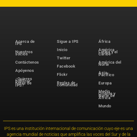
Acerca de
Sigue a IPS
África
IPS
Inicio
América
Nuestros
Latina y el
socios
Caribe
Twitter
Contáctenos
América del
Norte
Facebook
Apóyenos
Asia-
Flickr
Pacífico
¿Quieres
publicar
Reglas de
notas de
Europa
comunidad
IPS?
Medio
Oriente y
Norte de
África
Mundo
IPS es una institución internacional de comunicación cuyo eje es una
agencia mundial de noticias que amplifica las voces del Sur y de la