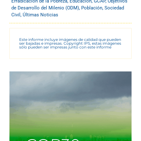
Erradicación de la Pobreza
,
Educación
,
GCAP
,
Objetivos
de Desarrollo del Milenio (ODM)
,
Población
,
Sociedad
Civil
,
Últimas Noticias
Este informe incluye imágenes de calidad que pueden
ser bajadas e impresas. Copyright IPS, estas imágenes
sólo pueden ser impresas junto con este informe