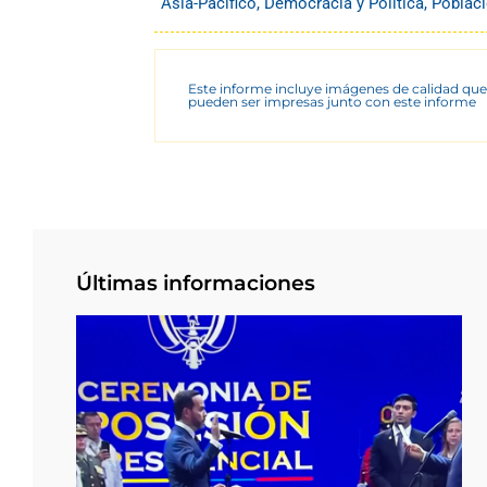
Asia-Pacífico
,
Democracia y Política
,
Poblac
Este informe incluye imágenes de calidad que
pueden ser impresas junto con este informe
Últimas informaciones