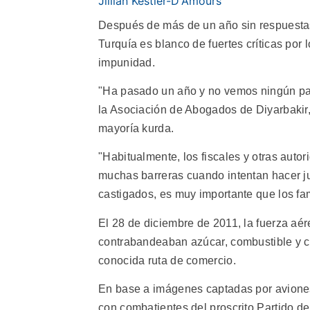
Jillian Kestler-D'Amours
Después de más de un año sin respuesta
Turquía es blanco de fuertes críticas po
impunidad.
"Ha pasado un año y no vemos ningún paso
la Asociación de Abogados de Diyarbakir
mayoría kurda.
"Habitualmente, los fiscales y otras autor
muchas barreras cuando intentan hacer jus
castigados, es muy importante que los fam
El 28 de diciembre de 2011, la fuerza a
contrabandeaban azúcar, combustible y cig
conocida ruta de comercio.
En base a imágenes captadas por aviones 
con combatientes del proscrito Partido d