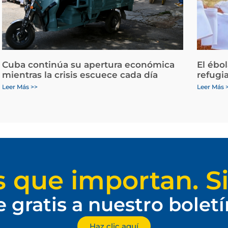
Cuba continúa su apertura económica
El ébo
mientras la crisis escuece cada día
refugi
Leer Más >>
Leer Más 
s que importan. Si
e gratis a nuestro bolet
Haz clic aquí