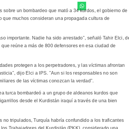
s sobre un bombardeo que mató a 34 kurdos, el gobierno de
r lo que muchos consideran una propagada cultura de
 importante. Nadie ha sido arrestado", señaló Tahir Elci, d
, que reúne a más de 800 defensores en esa ciudad de
idades protegen a los perpetradores, y las víctimas afrontan
ticia", dijo Elci a IPS. "Aun si los responsables no son
iliares de las víctimas conozcan la verdad".
érea turca bombardeó a un grupo de aldeanos kurdos que
arrillos desde el Kurdistán iraquí a través de una bien
no tripulados, Turquía habría confundido a los traficantes
e los Trabajadores del Kurdistán (PKK), considerado una