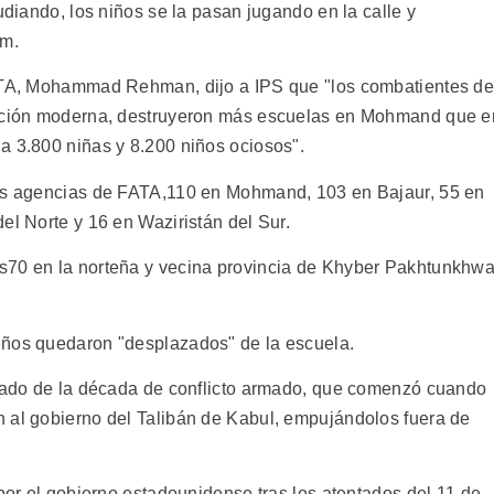
udiando, los niños se la pasan jugando en la calle y
am.
FATA, Mohammad Rehman, dijo a IPS que "los combatientes de
ucación moderna, destruyeron más escuelas en Mohmand que e
a 3.800 niñas y 8.200 niños ociosos".
las agencias de FATA,110 en Mohmand, 103 en Bajaur, 55 en
el Norte y 16 en Waziristán del Sur.
s70 en la norteña y vecina provincia de Khyber Pakhtunkhw
iños quedaron "desplazados" de la escuela.
ltado de la década de conflicto armado, que comenzó cuando
 al gobierno del Talibán de Kabul, empujándolos fuera de
 por el gobierno estadounidense tras los atentados del 11 de