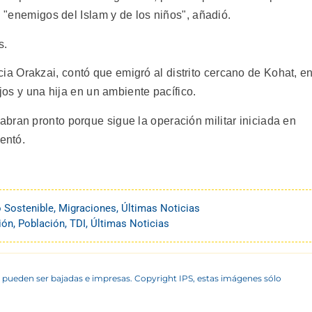
n "enemigos del Islam y de los niños", añadió.
s.
 Orakzai, contó que emigró al distrito cercano de Kohat, e
ijos y una hija en un ambiente pacífico.
bran pronto porque sigue la operación militar iniciada en
entó.
o Sostenible
,
Migraciones
,
Últimas Noticias
ión
,
Población
,
TDI
,
Últimas Noticias
 pueden ser bajadas e impresas. Copyright IPS, estas imágenes sólo