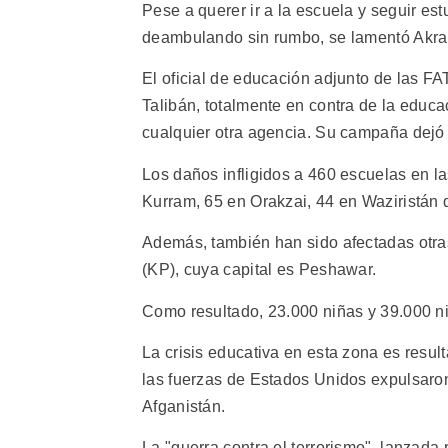
Pese a querer ir a la escuela y seguir est
deambulando sin rumbo, se lamentó Akr
El oficial de educación adjunto de las 
Talibán, totalmente en contra de la ed
cualquier otra agencia. Su campaña dejó 
Los daños infligidos a 460 escuelas en 
Kurram, 65 en Orakzai, 44 en Waziristán d
Además, también han sido afectadas otra
(KP), cuya capital es Peshawar.
Como resultado, 23.000 niñas y 39.000 n
La crisis educativa en esta zona es resu
las fuerzas de Estados Unidos expulsaron
Afganistán.
La "guerra contra el terrorismo", lanzada