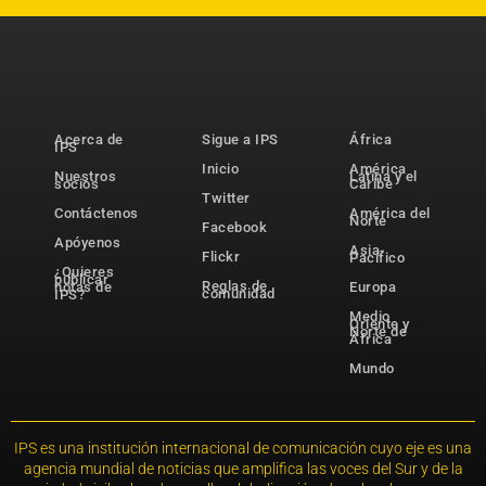
Acerca de
Sigue a IPS
África
IPS
Inicio
América
Nuestros
Latina y el
socios
Caribe
Twitter
Contáctenos
América del
Norte
Facebook
Apóyenos
Asia-
Flickr
Pacífico
¿Quieres
publicar
Reglas de
notas de
Europa
comunidad
IPS?
Medio
Oriente y
Norte de
África
Mundo
IPS es una institución internacional de comunicación cuyo eje es una
agencia mundial de noticias que amplifica las voces del Sur y de la