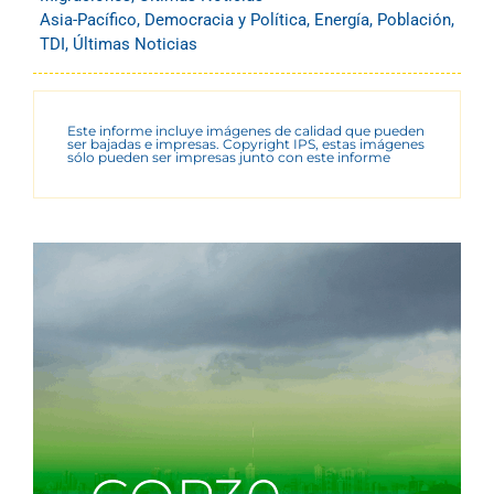
Asia-Pacífico
,
Democracia y Política
,
Energía
,
Población
,
TDI
,
Últimas Noticias
Este informe incluye imágenes de calidad que pueden
ser bajadas e impresas. Copyright IPS, estas imágenes
sólo pueden ser impresas junto con este informe