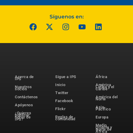
Síguenos en:
Acerca de
Sigue a IPS
África
IPS
Inicio
América
Nuestros
Latina y el
socios
Caribe
Twitter
Contáctenos
América del
Norte
Facebook
Apóyenos
Asia-
Flickr
Pacífico
¿Quieres
publicar
Reglas de
notas de
Europa
comunidad
IPS?
Medio
Oriente y
Norte de
África