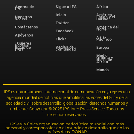
Acerca de
Sigue a IPS
África
IPS
Inicio
América
Nuestros
Latina y el
socios
Caribe
Twitter
Contáctenos
América del
Norte
Facebook
Apóyenos
Asia-
Flickr
Pacífico
¿Quieres
publicar
Reglas de
notas de
Europa
comunidad
IPS?
Medio
Oriente y
Norte de
África
Mundo
IPS es una institución internacional de comunicación cuyo eje es una
agencia mundial de noticias que amplifica las voces del Sur y de la
sociedad civil sobre desarrollo, globalización, derechos humanos y
ambiente. Copyright © 2025 IPS-Inter Press Service. Todos los
derechos reservados.
IPS es la única organización periodística mundial con más
personal y corresponsales en el mundo en desarrollo que en los
países ricos. DONAR