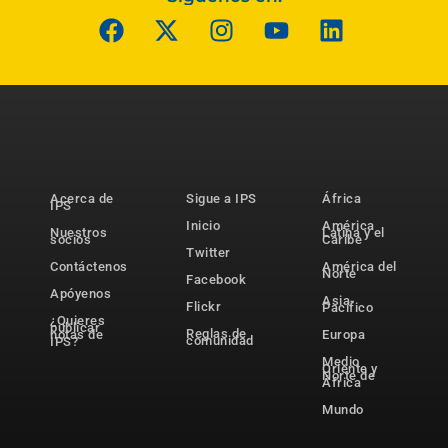
Acerca de
Sigue a IPS
África
IPS
Inicio
América
Nuestros
Latina y el
socios
Caribe
Twitter
Contáctenos
América del
Norte
Facebook
Apóyenos
Asia-
Flickr
Pacífico
¿Quieres
publicar
Reglas de
notas de
Europa
comunidad
IPS?
Medio
Oriente y
Norte de
África
Mundo