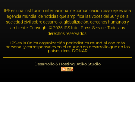
IPS es una institución internacional de comunicación cuyo eje es una
agencia mundial de noticias que amplifica las voces del Sur y de la
sociedad civil sobre desarrollo, globalización, derechos humanos y
ambiente. Copyright © 2025 IPS-Inter Press Service. Todos los
derechos reservados.
IPS es la única organización periodística mundial con más
personal y corresponsales en el mundo en desarrollo que en los
países ricos. DONAR
Desarrollo & Hosting: Atiko.Studio