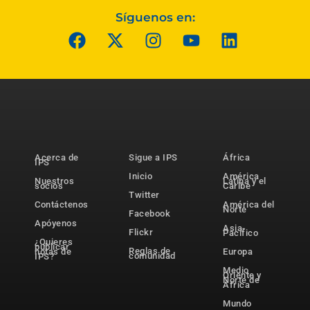
Síguenos en:
Acerca de
Sigue a IPS
África
IPS
Inicio
América
Nuestros
Latina y el
socios
Caribe
Twitter
Contáctenos
América del
Norte
Facebook
Apóyenos
Asia-
Flickr
Pacífico
¿Quieres
publicar
Reglas de
notas de
Europa
comunidad
IPS?
Medio
Oriente y
Norte de
África
Mundo