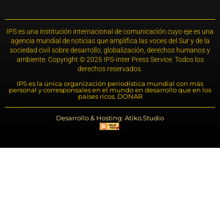
IPS es una institución internacional de comunicación cuyo eje es una
agencia mundial de noticias que amplifica las voces del Sur y de la
sociedad civil sobre desarrollo, globalización, derechos humanos y
ambiente. Copyright © 2025 IPS-Inter Press Service. Todos los
derechos reservados.
IPS es la única organización periodística mundial con más
personal y corresponsales en el mundo en desarrollo que en los
países ricos. DONAR
Desarrollo & Hosting: Atiko.Studio