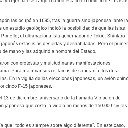
Xi ya ejercía ese cargo cuando estalló el conflicto de las isla
apón las ocupó en 1895, tras la guerra sino-japonesa, ante l
 un estudio geológico indicó la posibilidad de que las islas
Por ello, el ultranacionalista gobernador de Tokio, Shintaro
o japonés estas islas desiertas y deshabitadas. Pero el primer
nó de mano y las adquirió a nombre del Estado.
aron con protestas y multitudinarias manifestaciones
tísima. Para reafirmar sus reclamos de soberanía, los dos
las. En la vigilia de las elecciones japonesas, un avión chin
por cinco F-15 japoneses.
 el 13 de diciembre, aniversario de la llamada Violación de
ión japonesa que costó la vida a no menos de 150.000 civiles
cía que "todo es siempre sobre algo diferente". En este caso,