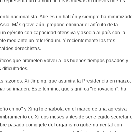
o representa un cambio ni ideas nuevas ni nuevos líderes.
ento nacionalista. Abe es un halcón y siempre ha minimizad
Asia. Más grave aún, propone eliminar el artículo de la
un ejército con capacidad ofensiva y asocia al país con la
ible mediante un referéndum. Y recientemente las tres
caldes derechistas.
líticos que prometen volver a los buenos tiempos pasados y
 dificultades.
as razones. Xi Jinping, que asumirá la Presidencia en marzo,
mar su imagen. Este término, que significa "renovación", ha
eño chino" y Xing lo enarbola en el marco de una agresiva
 nombramiento de Xi dos meses antes de ser elegido secretari
bre pasado como jefe del organismo gubernamental con