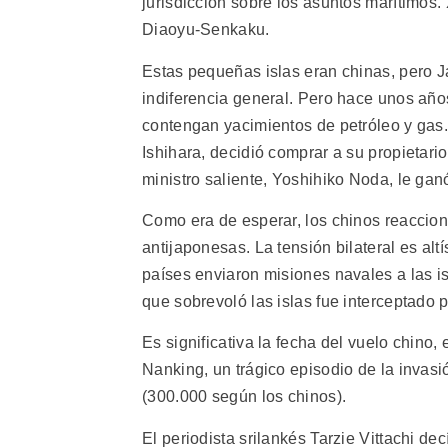
jurisdicción sobre los asuntos marítimos. 
Diaoyu-Senkaku.
Estas pequeñas islas eran chinas, pero J
indiferencia general. Pero hace unos años
contengan yacimientos de petróleo y gas. 
Ishihara, decidió comprar a su propietari
ministro saliente, Yoshihiko Noda, le ga
Como era de esperar, los chinos reaccion
antijaponesas. La tensión bilateral es al
países enviaron misiones navales a las is
que sobrevoló las islas fue interceptado 
Es significativa la fecha del vuelo chino,
Nanking, un trágico episodio de la invas
(300.000 según los chinos).
El periodista srilankés Tarzie Vittachi de