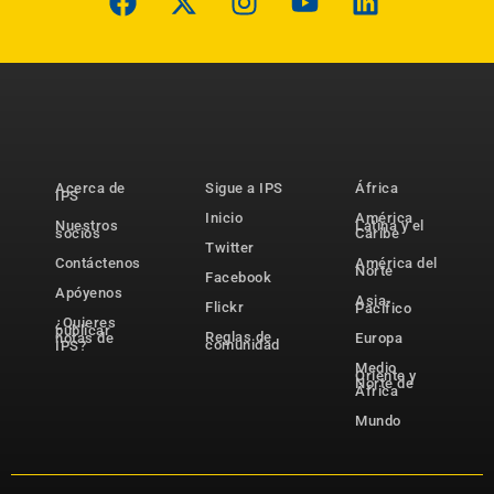
Acerca de
Sigue a IPS
África
IPS
Inicio
América
Nuestros
Latina y el
socios
Caribe
Twitter
Contáctenos
América del
Norte
Facebook
Apóyenos
Asia-
Flickr
Pacífico
¿Quieres
publicar
Reglas de
notas de
Europa
comunidad
IPS?
Medio
Oriente y
Norte de
África
Mundo