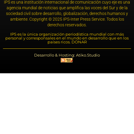
IPS es una institución internacional de comunicación cuyo eje es una
agencia mundial de noticias que amplifica las voces del Sur y de la
sociedad civil sobre desarrollo, globalización, derechos humanos y
ambiente. Copyright © 2025 IPS-Inter Press Service. Todos los
derechos reservados.
IPS es la única organización periodística mundial con más
personal y corresponsales en el mundo en desarrollo que en los
países ricos. DONAR
Desarrollo & Hosting: Atiko.Studio