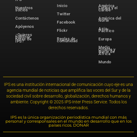
Inicio
América
Nuestros
Latina y el
socios
Caribe
Twitter
Contáctenos
América del
Norte
Facebook
Apóyenos
Asia-
Flickr
Pacífico
¿Quieres
publicar
Reglas de
notas de
Europa
comunidad
IPS?
Medio
Oriente y
Norte de
África
Mundo
IPS es una institución internacional de comunicación cuyo eje es una
agencia mundial de noticias que amplifica las voces del Sur y de la
sociedad civil sobre desarrollo, globalización, derechos humanos y
ambiente. Copyright © 2025 IPS-Inter Press Service. Todos los
derechos reservados.
IPS es la única organización periodística mundial con más
personal y corresponsales en el mundo en desarrollo que en los
países ricos. DONAR