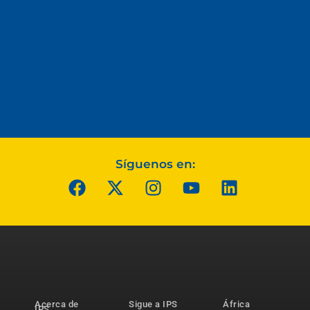
Síguenos en:
Acerca de
Sigue a IPS
África
IPS