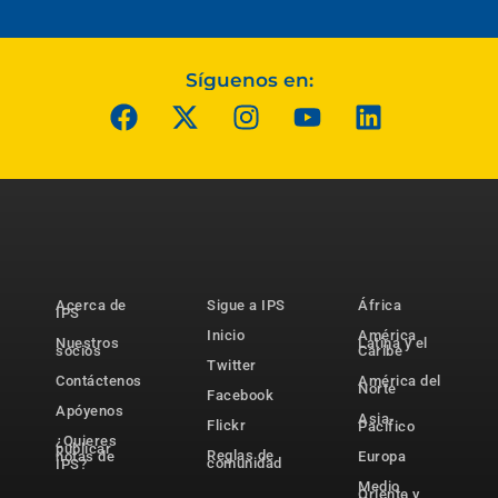
Síguenos en:
Acerca de
Sigue a IPS
África
IPS
Inicio
América
Nuestros
Latina y el
socios
Caribe
Twitter
Contáctenos
América del
Norte
Facebook
Apóyenos
Asia-
Flickr
Pacífico
¿Quieres
publicar
Reglas de
notas de
Europa
comunidad
IPS?
Medio
Oriente y