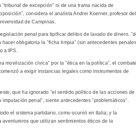
 un "tribunal de excepción" ni de una trama nacida de
oposición", considera el analista Andrei Koerner, profesor de
Universidad de Campinas.
gislación penal para tipificar delitos de lavado de dinero, "
 hacer obligatoria la "ficha limpia" (sin antecedentes penales
o a IPS.
a movilización cívica" por la "ética en la política", el combat
 comenzó a exigir instancias legales como instrumentos de
te, que ha ignorado "el sentido político de las acciones de
u imputación penal", siente antecedentes "problemáticos".
odo el sistema partidario, como ocurrió en Italia; y la
a aventureros que utilizan sentimientos éticos de la