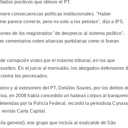
ultados positivos que obtuvo el PT.
genere consecuencias políticas institucionales. "Haber
e parece correcto, pero no solo a los petistas", dijo a IPS.
ones de los magistrados "de desprecio al sistema político",
er comentarios sobre alianzas partidarias como si fueran
e corrupción vistos por el máximo tribunal, en los que
sueltos. En el juicio al mensalão, los abogados defensores 
 contra los procesados.
no y al extesorero del PT, Delúbio Soares, por los delitos d
ctiva, en 2008 había concedido un habeas corpus al banquero
tenidas por la Policía Federal, recordó la periodista Cynara
revista Carta Capital.
lía general), ese grupo que incluía al exalcalde de São