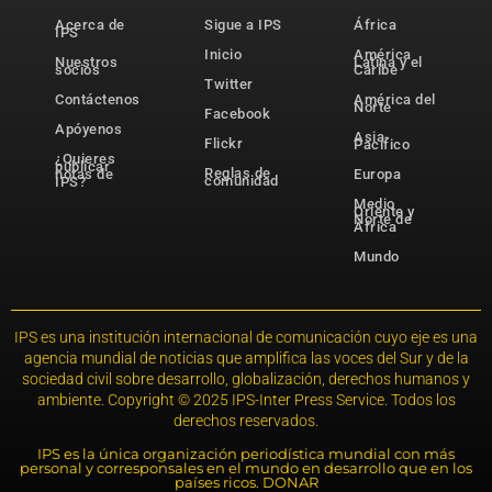
Acerca de
Sigue a IPS
África
IPS
Inicio
América
Nuestros
Latina y el
socios
Caribe
Twitter
Contáctenos
América del
Norte
Facebook
Apóyenos
Asia-
Flickr
Pacífico
¿Quieres
publicar
Reglas de
notas de
Europa
comunidad
IPS?
Medio
Oriente y
Norte de
África
Mundo
IPS es una institución internacional de comunicación cuyo eje es una
agencia mundial de noticias que amplifica las voces del Sur y de la
sociedad civil sobre desarrollo, globalización, derechos humanos y
ambiente. Copyright © 2025 IPS-Inter Press Service. Todos los
derechos reservados.
IPS es la única organización periodística mundial con más
personal y corresponsales en el mundo en desarrollo que en los
países ricos. DONAR