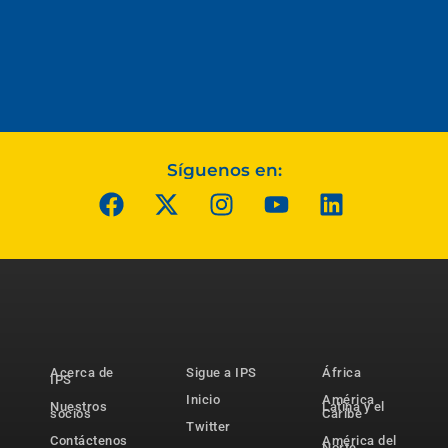
Síguenos en:
Acerca de
Sigue a IPS
África
IPS
Inicio
América
Nuestros
Latina y el
socios
Caribe
Twitter
Contáctenos
América del
Norte