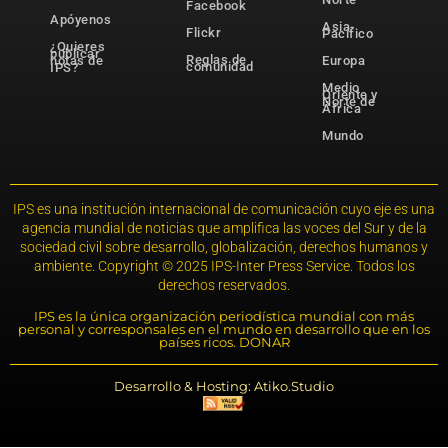
Facebook
Apóyenos
Asia-
Flickr
Pacífico
¿Quieres
publicar
Reglas de
notas de
Europa
comunidad
IPS?
Medio
Oriente y
Norte de
África
Mundo
IPS es una institución internacional de comunicación cuyo eje es una
agencia mundial de noticias que amplifica las voces del Sur y de la
sociedad civil sobre desarrollo, globalización, derechos humanos y
ambiente. Copyright © 2025 IPS-Inter Press Service. Todos los
derechos reservados.
IPS es la única organización periodística mundial con más
personal y corresponsales en el mundo en desarrollo que en los
países ricos. DONAR
Desarrollo & Hosting: Atiko.Studio