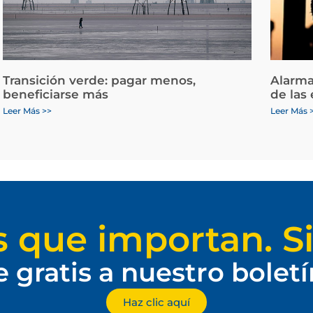
Transición verde: pagar menos,
Alarma
beneficiarse más
de las
Leer Más >>
Leer Más 
s que importan. Si
e gratis a nuestro bolet
Haz clic aquí