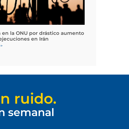
 en la ONU por drástico aumento
 ejecuciones en Irán
>>
n ruido.
ín semanal