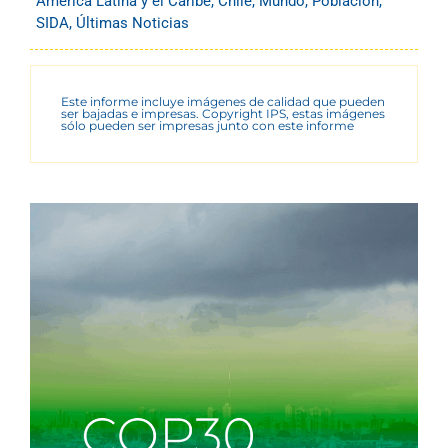
América Latina y el Caribe
,
Chile
,
Mundo
,
Población
,
SIDA
,
Últimas Noticias
Este informe incluye imágenes de calidad que pueden
ser bajadas e impresas. Copyright IPS, estas imágenes
sólo pueden ser impresas junto con este informe