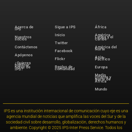
Acerca de
Sigue a IPS
África
IPS
Inicio
América
Nuestros
Latina y el
socios
Caribe
Twitter
Contáctenos
América del
Norte
Facebook
Apóyenos
Asia-
Flickr
Pacífico
¿Quieres
publicar
Reglas de
notas de
Europa
comunidad
IPS?
Medio
Oriente y
Norte de
África
Mundo
IPS es una institución internacional de comunicación cuyo eje es una
agencia mundial de noticias que amplifica las voces del Sur y de la
sociedad civil sobre desarrollo, globalización, derechos humanos y
ambiente. Copyright © 2025 IPS-Inter Press Service. Todos los