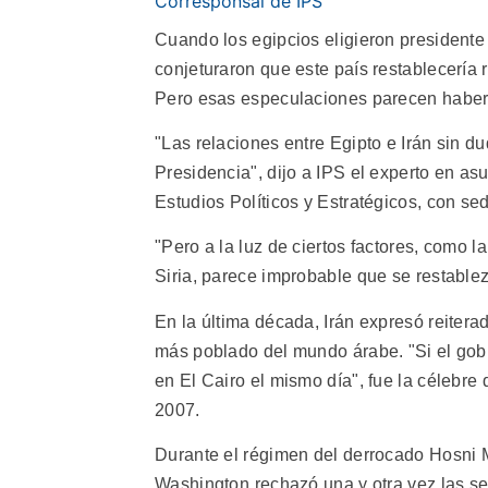
Corresponsal de IPS
Cuando los egipcios eligieron preside
conjeturaron que este país restablecería
Pero esas especulaciones parecen haber
"Las relaciones entre Egipto e Irán sin 
Presidencia", dijo a IPS el experto en a
Estudios Políticos y Estratégicos, con se
"Pero a la luz de ciertos factores, como 
Siria, parece improbable que se restablez
En la última década, Irán expresó reitera
más poblado del mundo árabe. "Si el gob
en El Cairo el mismo día", fue la célebr
2007.
Durante el régimen del derrocado Hosni M
Washington rechazó una y otra vez las se