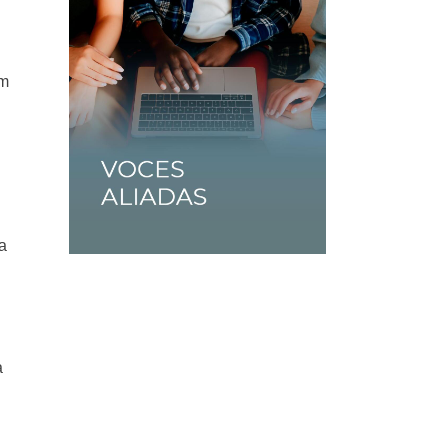
am
a
a