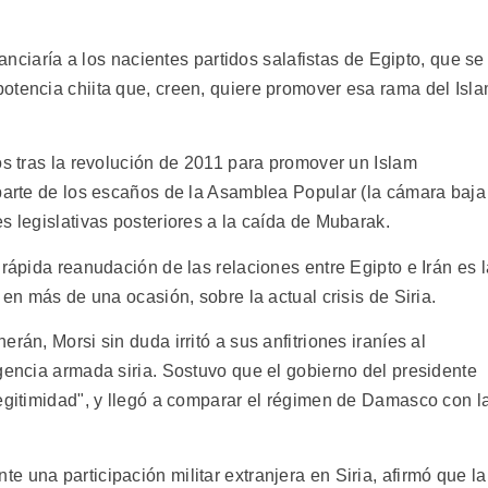
tanciaría a los nacientes partidos salafistas de Egipto, que se
otencia chiita que, creen, quiere promover esa rama del Isl
os tras la revolución de 2011 para promover un Islam
 parte de los escaños de la Asamblea Popular (la cámara baja
s legislativas posteriores a la caída de Mubarak.
 rápida reanudación de las relaciones entre Egipto e Irán es l
 en más de una ocasión, sobre la actual crisis de Siria.
rán, Morsi sin duda irritó a sus anfitriones iraníes al
gencia armada siria. Sostuvo que el gobierno del presidente
legitimidad", y llegó a comparar el régimen de Damasco con l
 una participación militar extranjera en Siria, afirmó que la