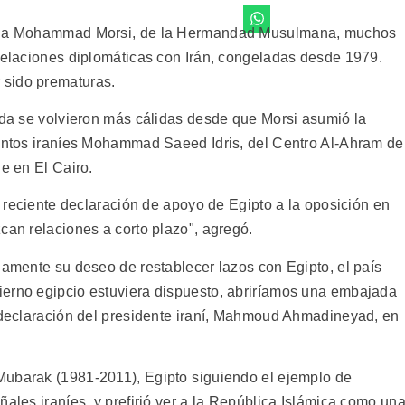
nte a Mohammad Morsi, de la Hermandad Musulmana, muchos
 relaciones diplomáticas con Irán, congeladas desde 1979.
 sido prematuras.
duda se volvieron más cálidas desde que Morsi asumió la
suntos iraníes Mohammad Saeed Idris, del Centro Al-Ahram de
de en El Cairo.
la reciente declaración de apoyo de Egipto a la oposición en
can relaciones a corto plazo", agregó.
damente su deseo de restablecer lazos con Egipto, el país
ierno egipcio estuviera dispuesto, abriríamos una embajada
e declaración del presidente iraní, Mahmoud Ahmadineyad, en
ubarak (1981-2011), Egipto siguiendo el ejemplo de
ñales iraníes, y prefirió ver a la República Islámica como un