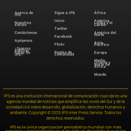
Acerca de
Sigue a IPS
África
IPS
Inicio
América
Nuestros
Latina y el
socios
Caribe
Twitter
Contáctenos
América del
Norte
Facebook
Apóyenos
Asia-
Flickr
Pacífico
¿Quieres
publicar
Reglas de
notas de
Europa
comunidad
IPS?
Medio
Oriente y
Norte de
África
Mundo
IPS es una institución internacional de comunicación cuyo eje es una
agencia mundial de noticias que amplifica las voces del Sur y de la
sociedad civil sobre desarrollo, globalización, derechos humanos y
ambiente. Copyright © 2025 IPS-Inter Press Service. Todos los
derechos reservados.
IPS es la única organización periodística mundial con más
personal y corresponsales en el mundo en desarrollo que en los