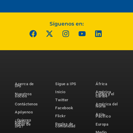
Síguenos en:
Acerca de
Sigue a IPS
África
IPS
Inicio
América
Nuestros
Latina y el
socios
Caribe
Twitter
Contáctenos
América del
Norte
Facebook
Apóyenos
Asia-
Flickr
Pacífico
¿Quieres
publicar
Reglas de
notas de
Europa
comunidad
IPS?
Medio