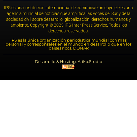
IPS es una institución internacional de comunicación cuyo eje es una
agencia mundial de noticias que amplifica las voces del Sur y de la
sociedad civil sobre desarrollo, globalización, derechos humanos y
ambiente. Copyright © 2025 IPS-Inter Press Service. Todos los
derechos reservados.
IPS es la única organización periodística mundial con más
personal y corresponsales en el mundo en desarrollo que en los
países ricos. DONAR
Desarrollo & Hosting: Atiko.Studio