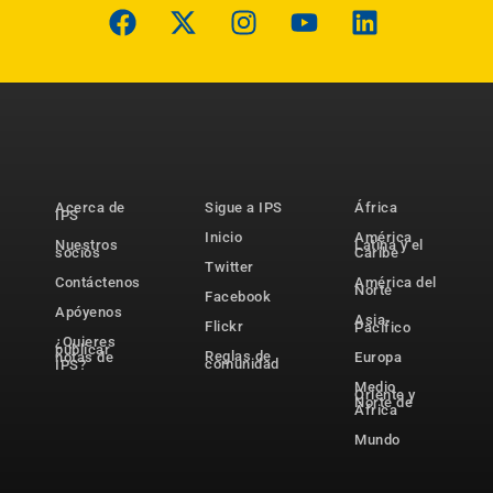
Acerca de
Sigue a IPS
África
IPS
Inicio
América
Nuestros
Latina y el
socios
Caribe
Twitter
Contáctenos
América del
Norte
Facebook
Apóyenos
Asia-
Flickr
Pacífico
¿Quieres
publicar
Reglas de
notas de
Europa
comunidad
IPS?
Medio
Oriente y
Norte de
África
Mundo