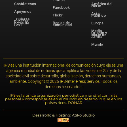
Contáctenos
América del
Norte
Facebook
Apóyenos
Asia-
Flickr
Pacífico
¿Quieres
publicar
Reglas de
notas de
Europa
comunidad
IPS?
Medio
Oriente y
Norte de
África
Mundo
IPS es una institución internacional de comunicación cuyo eje es una
agencia mundial de noticias que amplifica las voces del Sur y de la
sociedad civil sobre desarrollo, globalización, derechos humanos y
ambiente. Copyright © 2025 IPS-Inter Press Service. Todos los
derechos reservados.
IPS es la única organización periodística mundial con más
personal y corresponsales en el mundo en desarrollo que en los
países ricos. DONAR
Desarrollo & Hosting: Atiko.Studio