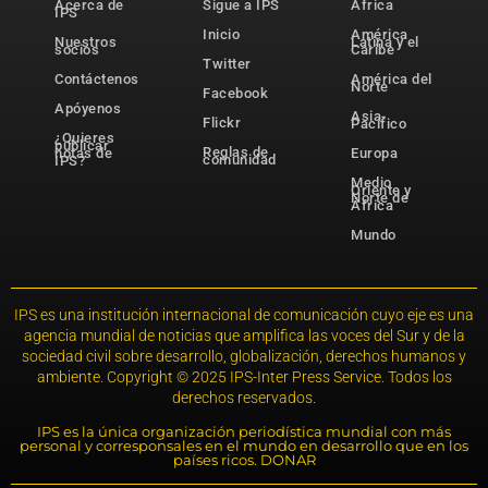
Acerca de
Sigue a IPS
África
IPS
Inicio
América
Nuestros
Latina y el
socios
Caribe
Twitter
Contáctenos
América del
Norte
Facebook
Apóyenos
Asia-
Flickr
Pacífico
¿Quieres
publicar
Reglas de
notas de
Europa
comunidad
IPS?
Medio
Oriente y
Norte de
África
Mundo
IPS es una institución internacional de comunicación cuyo eje es una
agencia mundial de noticias que amplifica las voces del Sur y de la
sociedad civil sobre desarrollo, globalización, derechos humanos y
ambiente. Copyright © 2025 IPS-Inter Press Service. Todos los
derechos reservados.
IPS es la única organización periodística mundial con más
personal y corresponsales en el mundo en desarrollo que en los
países ricos. DONAR