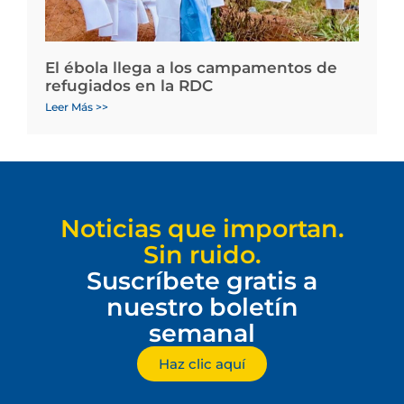
El ébola llega a los campamentos de
refugiados en la RDC
Leer Más >>
Noticias que importan.
Sin ruido.
Suscríbete gratis a
nuestro boletín
semanal
Haz clic aquí