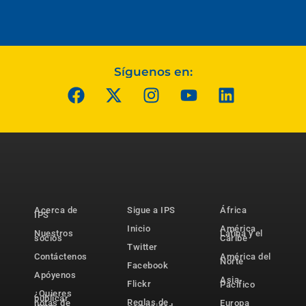
Síguenos en:
Acerca de
Sigue a IPS
África
IPS
Inicio
América
Nuestros
Latina y el
socios
Caribe
Twitter
Contáctenos
América del
Norte
Facebook
Apóyenos
Asia-
Flickr
Pacífico
¿Quieres
publicar
Reglas de
notas de
Europa