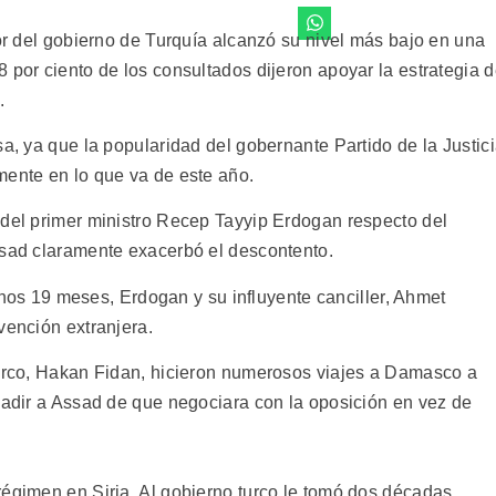
ior del gobierno de Turquía alcanzó su nivel más bajo en una
 por ciento de los consultados dijeron apoyar la estrategia 
.
sa, ya que la popularidad del gobernante Partido de la Justic
mente en lo que va de este año.
 del primer ministro Recep Tayyip Erdogan respecto del
ssad claramente exacerbó el descontento.
e unos 19 meses, Erdogan y su influyente canciller, Ahmet
vención extranjera.
turco, Hakan Fidan, hicieron numerosos viajes a Damasco a
suadir a Assad de que negociara con la oposición en vez de
régimen en Siria. Al gobierno turco le tomó dos décadas