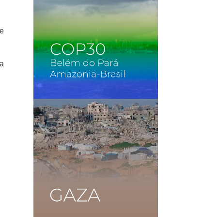
de
ia