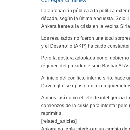
Corresponsal de IPS
La aprobación pública a la política exter
década, según la última encuesta. Solo 18
Ankara frente a la crisis en la vecina Siria
Los resultados no fueron una total sorpre
y el Desarrollo (AKP) ha caído constante
Pero la postura adoptada por el gobierno
régimen del presidente sirio Bashar Al A
Al inicio del conflicto interno sirio, hac
Davutoglu, se opusieron a cualquier inter
Ambos, así como el jefe de inteligencia 
comienzos de la crisis para intentar per
reprimirla.
[related_articles]
Ankara no tenía interés en un cambio de 