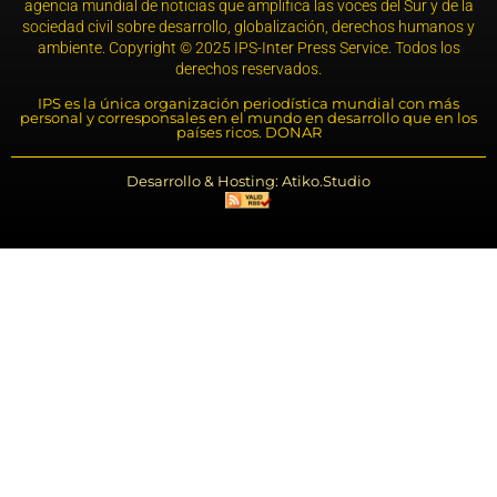
agencia mundial de noticias que amplifica las voces del Sur y de la
sociedad civil sobre desarrollo, globalización, derechos humanos y
ambiente. Copyright © 2025 IPS-Inter Press Service. Todos los
derechos reservados.
IPS es la única organización periodística mundial con más
personal y corresponsales en el mundo en desarrollo que en los
países ricos. DONAR
Desarrollo & Hosting: Atiko.Studio