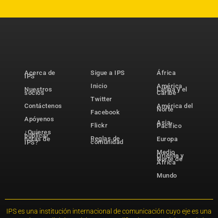
Acerca de
Sigue a IPS
África
IPS
Inicio
América
Nuestros
Latina y el
socios
Caribe
Twitter
Contáctenos
América del
Norte
Facebook
Apóyenos
Asia-
Flickr
Pacífico
¿Quieres
publicar
Reglas de
notas de
Europa
comunidad
IPS?
Medio
Oriente y
Norte de
África
Mundo
IPS es una institución internacional de comunicación cuyo eje es una