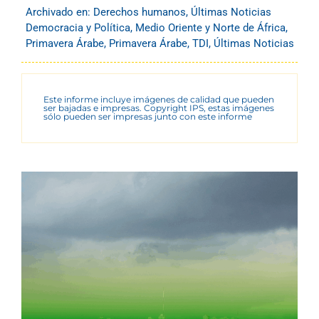
Archivado en:
Derechos humanos
,
Últimas Noticias
Democracia y Política
,
Medio Oriente y Norte de África
,
Primavera Árabe
,
Primavera Árabe
,
TDI
,
Últimas Noticias
Este informe incluye imágenes de calidad que pueden
ser bajadas e impresas. Copyright IPS, estas imágenes
sólo pueden ser impresas junto con este informe