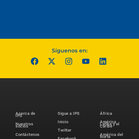
Síguenos en:
Acerca de
Sigue a IPS
África
IPS
Inicio
América
Nuestros
Latina y el
socios
Caribe
Twitter
Contáctenos
América del
Norte
Facebook